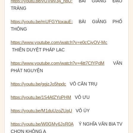
https://youtu.be/vGVwv34_h8U:
BÀI GIẢNG ĐẠO
TRÀNG
https://youtu.be/mUFGYtoxauE:
BÀI GIẢNG PHỔ
THÔNG
https://www.youtube.com/watch?v=e0cCiyOV-Mc
THIỀN DUYỆT PHÁP LẠC
https://www.youtube.com/watch?v=4itt7CfYPdM
VĂN
PHÁT NGUYỆN
https://youtu.be/ggjzJo5hpdc
VÔ CĂN TRỤ
https://youtu.be/1S4AfZYoPHM
VÔ ƯU
https://youtu.be/M1duUzoZUpU
VÔ ÚY
https://youtu.be/W0GMy6JsR0A
Ý NGHĨA VĂN BIA TV
CHƠN KHÔNG A