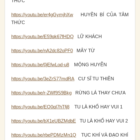
THỨC
https://youtu.be/er4gGymjhXw
HUYỀN BÍ CỦA TÂM
THỨC
https://youtu.be/E59qk67fHDQ
LỮ KHÁCH
https://youtu.be/nA2dc82oPF0
MÂY TỪ
https://youtu.be/0jEfwLod-u8
MỘNG HUYỄN
https://youtu.be/3eZrS77mdRA
CƯ SĨ TU THIỀN
https://youtu.be/r-ZWf9S9Bkg
RỪNG LÁ THAY CHƯA
https://youtu.be/EO0qI7hTfj8
TU LÀ KHỔ HAY VUI 1
https://youtu.be/bX1eUBZMdbE
TU LÀ KHỔ HAY VUI 2
https://youtu.be/rbePDMzMn1Q
TỤC KHÍ VÀ ĐẠO KHÍ