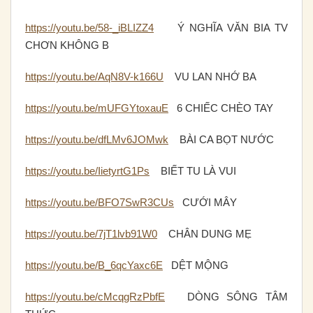
https://youtu.be/58-_iBLIZZ4
Ý NGHĨA VĂN BIA TV
CHƠN KHÔNG B
https://youtu.be/AqN8V-k166U
VU LAN NHỚ BA
https://youtu.be/mUFGYtoxauE
6 CHIẾC CHÈO TAY
https://youtu.be/dfLMv6JOMwk
BÀI CA BỌT NƯỚC
https://youtu.be/IietyrtG1Ps
BIẾT TU LÀ VUI
https://youtu.be/BFO7SwR3CUs
CƯỚI MÂY
https://youtu.be/7jT1lvb91W0
CHÂN DUNG MẸ
https://youtu.be/B_6qcYaxc6E
DỆT MỘNG
https://youtu.be/cMcqgRzPbfE
DÒNG SÔNG TÂM