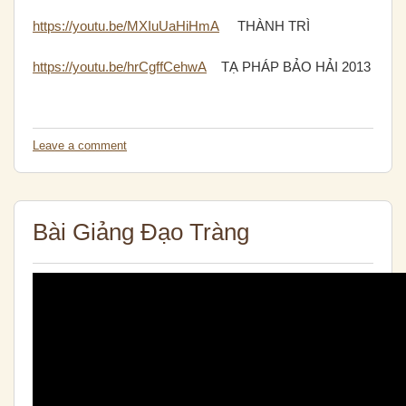
https://youtu.be/MXIuUaHiHmA
THÀNH TRÌ
https://youtu.be/hrCgffCehwA
TẠ PHÁP BẢO HẢI 2013
Leave a comment
Bài Giảng Đạo Tràng