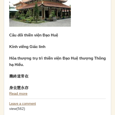
Câu đối thiền viện Đạo Huệ
Kính viếng Giác linh
Hòa thượng trụ trì thiền viện Đạo Huệ thượng Thông
hạ Hiếu.
壽終道
常
在
身去慧
永
存
Read more
Leave a comment
view(562)