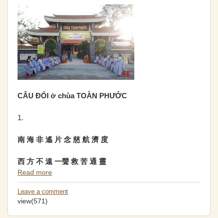
CÂU ĐỐI ở chùa TOÀN PHƯỚC
1.
南
海
非
遙
片
念
慈
航
濟
度
西
方
不
遠
一聲
救
苦
通
靈
Read more
Leave a comment
view(571)