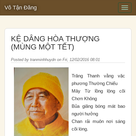
Vô Tận Đăng
KỆ DÂNG HÒA THƯỢNG
(MÙNG MỘT TẾT)
Posted by
tranminhhuydn
on
Fri, 12/02/2016 08:01
Trăng Thanh vằng vặc
phương Thường Chiếu
Mây Từ lồng lộng cõi
Chơn Không
Bủa giăng bóng mát bao
người hưởng
Chan rải muôn nơi sáng
cõi lòng.