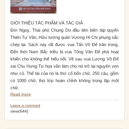
GIỚI THIỆU TÁC PHẨM VÀ TÁC GIẢ
Đời Nguỵ, Thái phó Chung Do đầu tiên biên tập quyển
Thiên Tự Văn, Hữu tướng quân Vương Hi Chi phụng sắc
chép lại. Sách này rất được vua Tấn Võ Đế trân trọng.
Đến thời Nam Bắc triều bị vua Tống Văn Đế phá hoại
khiến cho không thể hiểu nổi. Về sau vua Lương Võ Đế
sai Chu Hưng Tự họa vần làm cho nó trở lại nguyên vẹn
như cũ. Thể tài của nó là thơ cổ bốn chữ, 250 câu, gồm
có 1000 chữ, thứ lớp hoàn chỉnh không trùng lặp một
chữ.
Read more
Leave a comment
view(644)