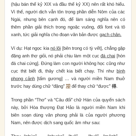
(hậu bán thế kỷ XIX và đầu thế kỷ XX) nên rất khó hiểu.
Vì thế, người dịch vẫn tôn trọng phần diễn Nôm của các
Ngài, nhưng bên cạnh đó, để làm sáng nghĩa nên có
thêm phần giải thích trong ngoặc vuông, đổi font và tô
xanh, tức giải nghĩa cho đoạn văn bản được
gạch chân.
Ví dụ: Hạt ngọc kia
nó lõi
[bên trong có tỳ vết], chẳng gặp
đặng anh thợ giỏi, nó phải chịu làm một cục
đá chai
[hòn
đá chai cứng]. Đứng làm con người không học cũng như
cục thịt biết đi, thây chết kia biết chạy. Thí như
bình
phong cảnh
[tấm gương] … và người miền Nam thuở
trước hay dùng chữ “đặng”
卭
để thay chữ “được”
得
.
Trong phần “Thơ” và “Câu đối” chữ Hán của quyển sách
này, bởi Hòa thượng Đạt Hảo là người miền Nam khi
biên soạn dùng văn phong phải là của người phương
Nam, nên được dịch sang quốc âm như sau: