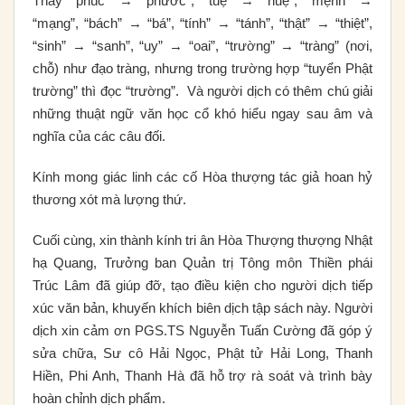
Thay “phúc” → “phước”, “tuệ” → “huệ”, “mệnh” →
“mạng”, “bách” → “bá”, “tính” → “tánh”, “thật” → “thiệt”,
“sinh” → “sanh”, “uy” → “oai”, “trường” → “tràng” (nơi,
chỗ) như đạo tràng, nhưng trong trường hợp “tuyển Phật
trường” thì đọc “trường”. Và người dịch có thêm chú giải
những thuật ngữ văn học cổ khó hiểu ngay sau âm và
nghĩa của các câu đối.
Kính mong giác linh các cố Hòa thượng tác giả hoan hỷ
thương xót mà lượng thứ.
Cuối cùng, xin thành kính tri ân Hòa Thượng thượng Nhật
hạ Quang, Trưởng ban Quản trị Tông môn Thiền phái
Trúc Lâm đã giúp đỡ, tạo điều kiện cho người dịch tiếp
xúc văn bản, khuyến khích biên dịch tập sách này. Người
dịch xin cảm ơn PGS.TS Nguyễn Tuấn Cường đã góp ý
sửa chữa, Sư cô Hải Ngọc, Phật tử Hải Long, Thanh
Hiền, Phi Anh, Thanh Hà đã hỗ trợ rà soát và trình bày
hoàn chỉnh dịch phẩm.