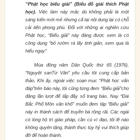
“Phật học biểu giải” (Biểu đồ giải thích Phật
học).
Việc làm này mặc dù không phải là một
sáng kiến mới mẻ nhưng cấ tại nội dung lại có chỗ
cải tiến phong phú. Đối với những ai nghiên cứu
Phật học, “Biểu giải” này đáng được xem là có
công dụng “bỏ rườm rà lấy tinh giản, xem qua là
hiểu ngay”
Mùa đông năm Dân Quốc thứ 65 (1976),
“Nguyệt sanTừ Vân” yêu cầu tôi cung cấp bản
thảo. Khi ấy, ngoài việc soạn mục “Phật học vấn
đáp”trên báo này, tôi cũng từng đem “Biểu giải”cho
đăng lần lượt để lấp đầy số trang báo. Nay “Đài
Bắc Phổ Môn văn khố” muốn đem tập “Biểu giải”
này in thành sách để truyền bá rộng rãi. Các ngài
có lòng hộ trì giáo pháp, cần cù vì đạo, tôi lẽ nào
không quyên tặng, thành thực tùy hỷ vui thích giúp
đỡ để hoàn thành.