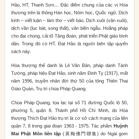
Hảo, HT. Thanh Sơn… Đặc điểm chung của các vị Hòa
thượng trên là thông Hán học, Nôm học, Quốc ngữ. Dịch
kinh – viết luận – làm thơ – viết báo. Dịch xuôi (văn xuôi),
dịch vần (lục bát, song thất), văn biền ngẫu. Hoằng pháp
cho đại chúng, cải tổ Tăng đoàn, phát triển Phật giáo bình
dân. Trong đó có HT. Đạt Hảo là người biên tập quyển
sách này.
Hòa thượng thế danh là Lê Văn Bân, pháp danh Tánh
Tướng, pháp hiệu Đạt Hảo, sinh năm Đinh Tỵ (1917), mất
năm 1996, truyền nhân đời thứ 50 của tông Thiên Thai
Giáo Quán, Trụ trì chùa Pháp Quang.
Chùa Pháp Quang, tọa lạc tại số 71 đường Quốc lộ 50,
phường 5, quận 8, Thành phố Hồ Chí Minh, do Hòa
thượng Thích Đạt Hảo trụ trì là cơ sở cách mạng của liên
quận 7, 8 trong giai đoạn 1963 - 1975. Tác phẩm
Huỳnh
Mai Phật Môn liên tập
(黃梅佛門聯集) do Ngài gom