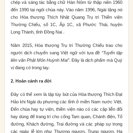
chép và sáng tác bằng chữ Hán Nôm từ thập niên 1960
đến 1990 tại ngôi chùa này. Vào năm 1996, Ngài tặng nó
cho Hòa thượng Thích Nhật Quang Trụ trì Thiền viện
Thường Chiếu, số 1C, Ấp 1C, xã Phước Thái, huyện
Long Thành, tỉnh Đồng Nai .
Năm 2015, Hòa thượng Trụ trì Thường Chiếu trao cho
người dịch chuyển sang Việt ngữ với tựa đề
“Tuyển tập
liên văn Phật Môn Huỳnh Mai”
. Đây là dịch phẩm mà Quý
vị đang có trong tay.
2. Hoàn cảnh ra đời
Đây có thể xem là tập tùy bút của Hòa thượng Thích Đạt
Hảo khi Ngài du phương các tỉnh ở miền Nam nước Việt.
Đến chùa hay tự viện, thiền viện nào có các cặp liễn đối
hay dùng để trang trí cho cổng Tam quan, Chánh điện, Tổ
đường, Khách đường, Trai đường và các pháp sự trong
các ngày lễ lớn như Thượng ngươn, Trung ngươn, Hạ