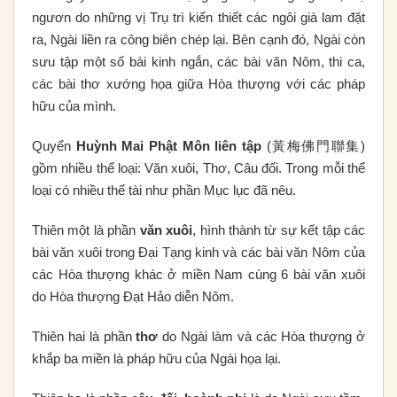
ngươn do những vị Trụ trì kiến thiết các ngôi già lam đặt
ra, Ngài liền ra công biên chép lại. Bên cạnh đó, Ngài còn
sưu tập một số bài kinh ngắn, các bài văn Nôm, thi ca,
các bài thơ xướng họa giữa Hòa thượng với các pháp
hữu của mình.
Quyển
Huỳnh Mai Phật Môn liên tập
(黃梅佛門聯集)
gồm nhiều thể loại: Văn xuôi, Thơ, Câu đối. Trong mỗi thể
loại có nhiều thể tài như phần Mục lục đã nêu.
Thiên một là phần
văn xuôi
, hình thành từ sự kết tập các
bài văn xuôi trong Đại Tạng kinh và các bài văn Nôm của
các Hòa thượng khác ở miền Nam cùng 6 bài văn xuôi
do Hòa thượng Đạt Hảo diễn Nôm.
Thiên hai là phần
thơ
do Ngài làm và các Hòa thượng ở
khắp ba miền là pháp hữu của Ngài họa lại.