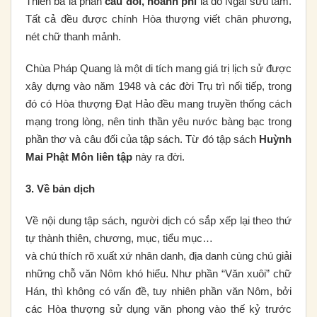
Thiên ba là phần
câu đối, hoành phi
là do Ngài sưu tầm.
Tất cả đều được chính Hòa thượng viết chân phương,
nét chữ thanh mảnh.
Chùa Pháp Quang là một di tích mang giá trị lịch sử được
xây dựng vào năm 1948 và các đời Trụ trì nối tiếp, trong
đó có Hòa thượng Đạt Hảo đều mang truyền thống cách
mạng trong lòng, nên tinh thần yêu nước bàng bạc trong
phần thơ và câu đối của tập sách. Từ đó tập sách
Huỳnh
Mai Phật Môn liên tập
này ra đời.
3. Về bản dịch
Về nội dung tập sách, người dịch có sắp xếp lại theo thứ
tự thành thiên, chương, mục, tiểu mục…
và chú thích rõ xuất xứ nhân danh, địa danh cùng chú giải
những chỗ văn Nôm khó hiểu. Như phần “Văn xuôi” chữ
Hán, thì không có vấn đề, tuy nhiên phần văn Nôm, bởi
các Hòa thượng sử dụng văn phong vào thế kỷ trước