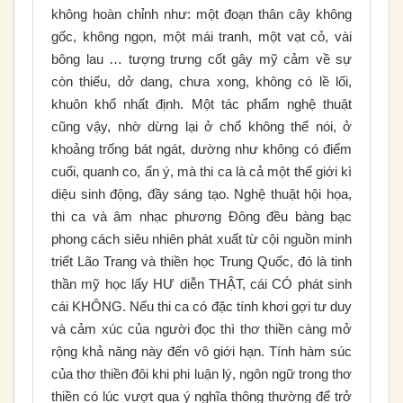
không hoàn chỉnh như: một đoạn thân cây không
gốc, không ngọn, một mái tranh, một vạt cỏ, vài
bông lau … tượng trưng cốt gây mỹ cảm về sự
còn thiếu, dở dang, chưa xong, không có lề lối,
khuôn khổ nhất định. Một tác phẩm nghệ thuật
cũng vậy, nhờ dừng lại ở chổ không thể nói, ở
khoảng trống bát ngát, dường như không có điểm
cuối, quanh co, ẩn ý, mà thi ca là cả một thế giới kì
diệu sinh động, đầy sáng tạo. Nghệ thuật hội họa,
thi ca và âm nhạc phương Đông đều bàng bạc
phong cách siêu nhiên phát xuất từ cội nguồn minh
triết Lão Trang và thiền học Trung Quốc, đó là tinh
thần mỹ học lấy HƯ diễn THẬT, cái CÓ phát sinh
cái KHÔNG. Nếu thi ca có đặc tính khơi gợi tư duy
và cảm xúc của người đọc thì thơ thiền càng mở
rộng khả năng này đến vô giới hạn. Tính hàm súc
của thơ thiền đôi khi phi luận lý, ngôn ngữ trong thơ
thiền có lúc vượt qua ý nghĩa thông thường để trở