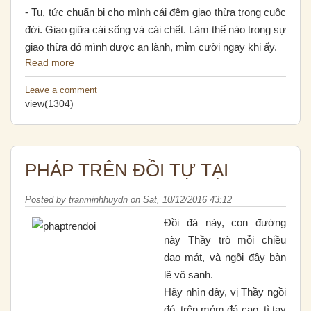
- Tu, tức chuẩn bị cho mình cái đêm giao thừa trong cuộc
đời. Giao giữa cái sống và cái chết. Làm thế nào trong sự
giao thừa đó mình được an lành, mỉm cười ngay khi ấy.
Read more
Leave a comment
view(1304)
PHÁP TRÊN ĐỒI TỰ TẠI
Posted by
tranminhhuydn
on
Sat, 10/12/2016 43:12
Ðồi đá này, con đường
này Thầy trò mỗi chiều
dạo mát, và ngồi đây bàn
lẽ vô sanh.
Hãy nhìn đây, vị Thầy ngồi
đó, trên mỏm đá cao, tì tay