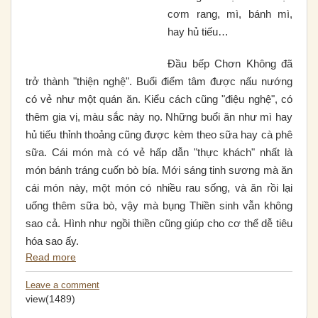
cơm rang, mì, bánh mì,
hay hủ tiếu…
Ðầu bếp Chơn Không đã
trở thành "thiện nghệ". Buổi điểm tâm được nấu nướng
có vẻ như một quán ăn. Kiểu cách cũng "điệu nghệ", có
thêm gia vị, màu sắc này nọ. Những buổi ăn như mì hay
hủ tiếu thỉnh thoảng cũng được kèm theo sữa hay cà phê
sữa. Cái món mà có vẻ hấp dẫn "thực khách" nhất là
món bánh tráng cuốn bò bía. Mới sáng tinh sương mà ăn
cái món này, một món có nhiều rau sống, và ăn rồi lại
uống thêm sữa bò, vậy mà bụng Thiền sinh vẫn không
sao cả. Hình như ngồi thiền cũng giúp cho cơ thể dễ tiêu
hóa sao ấy.
Read more
Leave a comment
view(1489)