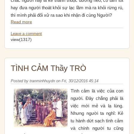
chắc người này là kẻ thành thuộc đường nẻo, có tâm tốt
hay đưa người thoát khỏi sự lạc lầm mà ra khỏi rừng rú,
thì mình phải đối xử ra sao khi nhận đi cùng Người?
Read more
Leave a comment
view(1317)
TÌNH CẢM Thầy TRÒ
Posted by
tranminhhuydn
on
Fri, 30/12/2016 45:14
Tình cảm là việc của con
người. Ðây chẳng phải là
việc mới mẻ và lạ lùng.
Nhưng người ta nghĩ: Kẻ
tu hành dứt sạch tình cảm
và chính người tu cũng