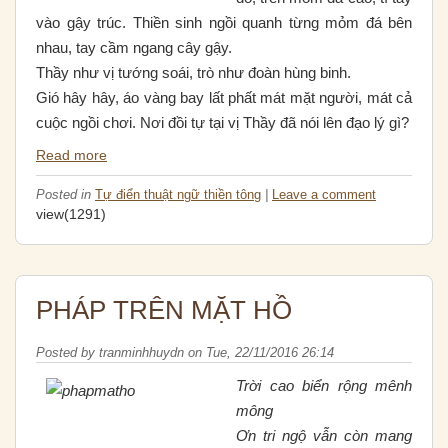
vào gậy trúc. Thiền sinh ngồi quanh từng mỏm đá bên
nhau, tay cầm ngang cây gậy.
Thầy như vị tướng soái, trò như đoàn hùng binh.
Gió hây hây, áo vàng bay lất phất mát mặt người, mát cả
cuộc ngồi chơi. Nơi đồi tự tại vị Thầy đã nói lên đạo lý gì?
Read more
Posted in
Tự điển thuật ngữ thiền tông
|
Leave a comment
view(1291)
PHÁP TRÊN MẶT HỒ
Posted by
tranminhhuydn
on
Tue, 22/11/2016 26:14
Trời cao biển rộng mênh
mông
Ơn tri ngộ vẫn còn mang