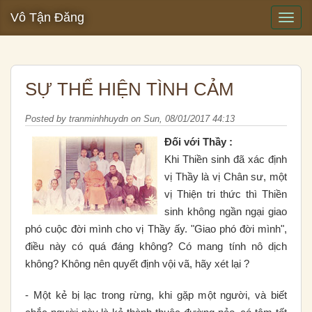
Vô Tận Đăng
SỰ THỂ HIỆN TÌNH CẢM
Posted by
tranminhhuydn
on
Sun, 08/01/2017 44:13
Ðối với Thầy :
Khi Thiền sinh đã xác định
vị Thầy là vị Chân sư, một
vị Thiện tri thức thì Thiền
sinh không ngần ngại giao
phó cuộc đời mình cho vị Thầy ấy. "Giao phó đời mình",
điều này có quá đáng không? Có mang tính nô dịch
không? Không nên quyết định vội vã, hãy xét lại ?
- Một kẻ bị lạc trong rừng, khi gặp một người, và biết