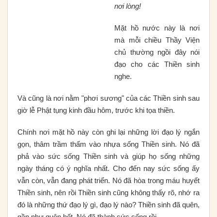
nơi lòng!
Mặt hồ nước này là nơi
mà mỗi chiều Thầy Viện
chủ thường ngồi đây nói
đạo cho các Thiền sinh
nghe.
Và cũng là nơi nằm "phơi sương" của các Thiền sinh sau
giờ lễ Phật tụng kinh đầu hôm, trước khi tọa thiền.
Chính nơi mặt hồ này còn ghi lại những lời đạo lý ngắn
gọn, thâm trầm thấm vào nhựa sống Thiền sinh. Nó đã
phả vào sức sống Thiền sinh và giúp họ sống những
ngày tháng có ý nghĩa nhất. Cho đến nay sức sống ấy
vẫn còn, vẫn đang phát triển. Nó đã hòa trong máu huyết
Thiền sinh, nên rồi Thiền sinh cũng không thấy rõ, nhớ ra
đó là những thứ đạo lý gì, đạo lý nào? Thiền sinh đã quên,
gần như quên hết. Nó đã thành sức sống rồi.