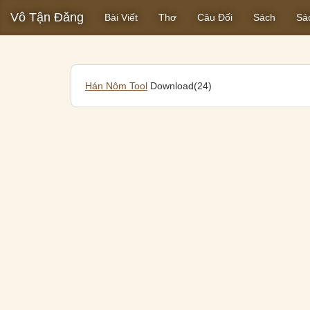
Vô Tận Đăng
Bài Viết
Thơ
Câu Đối
Sách
Sá
Hán Nôm Tool
Download(24)