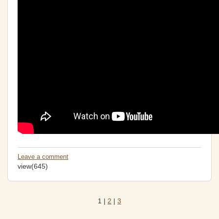
Leave a comment
view(645)
1
|
2
|
3